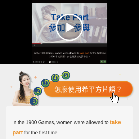
怎麼使用希平方片語？
take
In the 1900 Games, women were allowed to
part
for the first time.