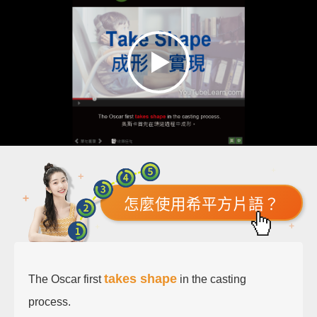
怎麼使用希平方片語？
takes shape
The Oscar first
in the casting
process.