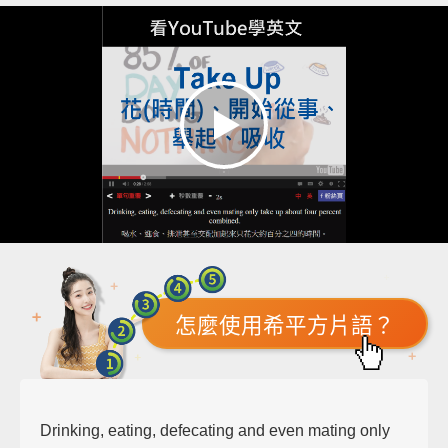
怎麼使用希平方片語？
Drinking, eating, defecating and even mating only