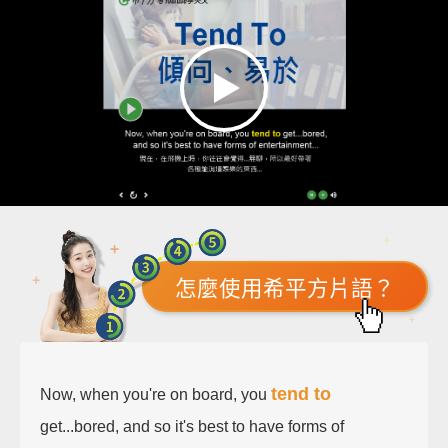
怎麼使用希平方片語？
tend to
Now, when you're on board, you
get...bored, and so it's best to have forms of