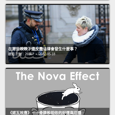
在眾目睽睽下違反蠢法律會發生什麼事？
觀看次數：26567 • 2022-05-18
《諾瓦效應》－－骨牌般相依的好運與厄運