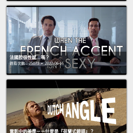
法國腔很性感…嗎？
觀看次數：25073 • 2022-06-16
電影中的美學－－什麼是『荷蘭式鏡頭』？