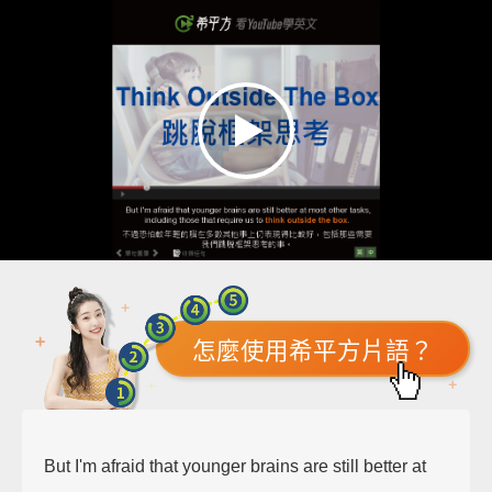
怎麼使用希平方片語？
But I'm afraid that younger brains are still better at