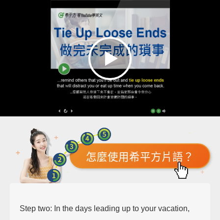
怎麼使用希平方片語？
Step two: In the days leading up to your vacation,