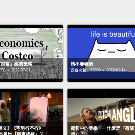
 的『尋寶』經濟策略
請不要難過
 • 2022-07-01
觀看次數：33000 • 2022-01-14
英文】《宅男行不行》
電影中的美學－－什麼是『荷蘭
n 超不會玩『你畫我猜』？！
頭』？