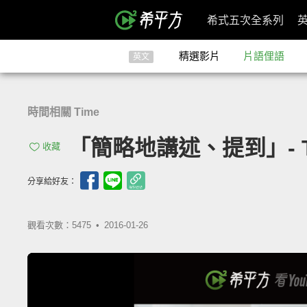
希式五次全系列
精選影片
片語俚語
英文
時間相關 Time
「簡略地講述、提到」- To
收藏
分享給好友：
觀看次數：5475 •
2016-01-26