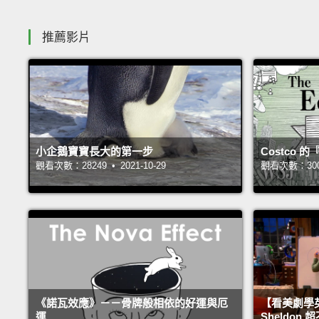
推薦影片
小企鵝寶寶長大的第一步
Costco
觀看次數：28249 • 2021-10-29
觀看次數：30056
《諾瓦效應》－－骨牌般相依的好運與厄
【看美劇學
運
Sheldo