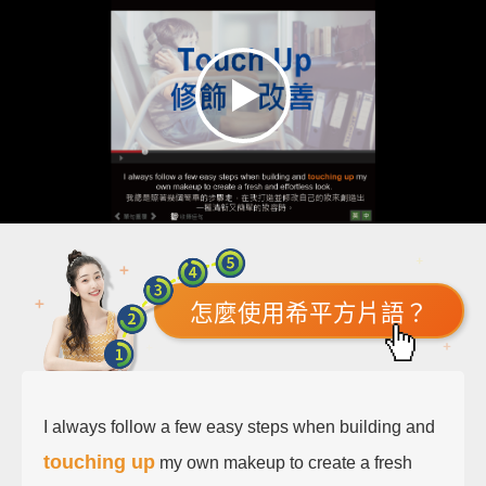
怎麼使用希平方片語？
I always follow a few easy steps when building and
touching up
my own makeup to create a fresh