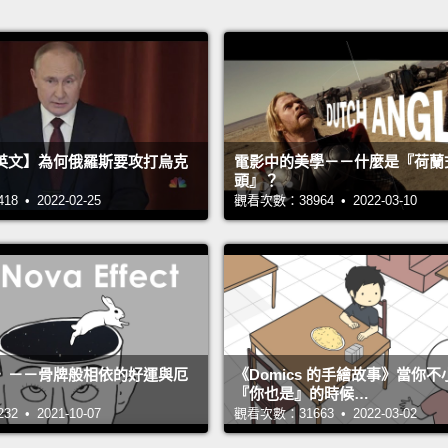
英文】為何俄羅斯要攻打烏克
電影中的美學－－什麼是『荷蘭
頭』？
 • 2022-02-25
觀看次數：38964 • 2022-03-10
》－－骨牌般相依的好運與厄
《Domics 的手繪故事》當你
『你也是』的時候…
 • 2021-10-07
觀看次數：31663 • 2022-03-02