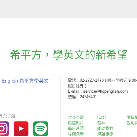
希平方
，
學英文的新希望
電話：02-2727-1778
( 週一至週五 9:00-
 English 希平方學英文
假日除外 )
E-mail：service@hopenglish.com
統編：24746401
 / 追蹤：
攻其不背
ICRT
隱私
精選影片
翰林
說明
每日片語
關於我們
專欄教學
媒體報導