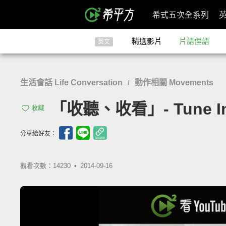
希式五次全系列
精選影片
片語俚語
英文
生活會話 Life Conversation
動作相關 Movements
/
「收聽、收看」- Tune I
收藏
分享給好友：
觀看次數：14230 •
2014-09-16