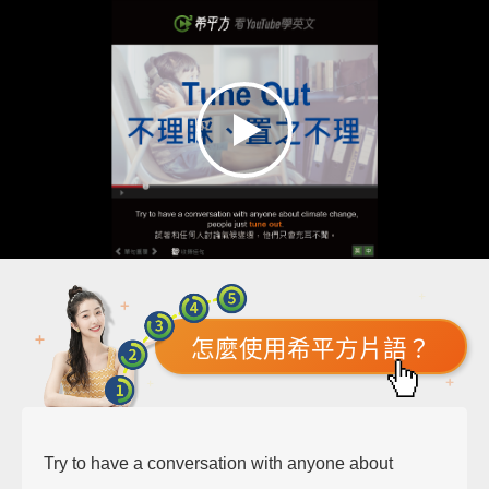
怎麼使用希平方片語？
Try to have a conversation with anyone about