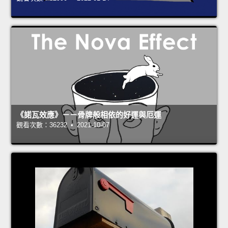
《諾瓦效應》－－骨牌般相依的好運與厄運
觀看次數：36232 • 2021-10-07