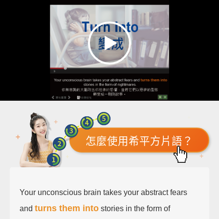
怎麼使用希平方片語？
Your unconscious brain takes your abstract fears
turns them into
and
stories in the form of