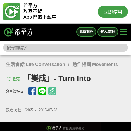
希平方
攻其不背
立即使用
App 開放下載中
購買課程
登入/註冊
生活會話 Life Conversation
動作相關 Movements
/
「變成」- Turn Into
收藏
分享給好友：
觀看次數：6465 •
2015-07-28