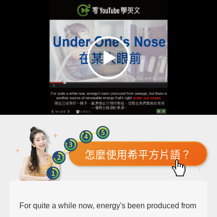
怎麼使用希平方片語？
For quite a while now, energy's been produced from