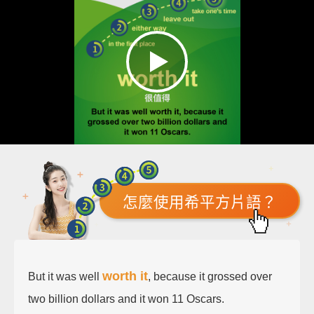
怎麼使用希平方片語？
worth it
But it was well
, because it grossed over
two billion dollars and it won 11 Oscars.