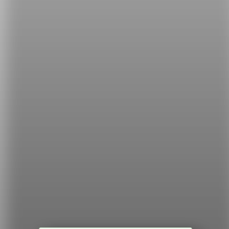
更出色的寫作。）
那像是裝飾家裡時，也可以記住以下這句話：
Small details
make for
comfort.（小細節能帶來舒適
感。）
希平方
學英文的新希望
HOPE English 希平方學英文