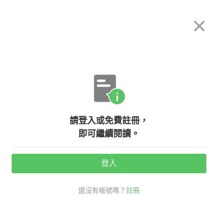
希平方
×
攻其不背
立即使用
App 開放下載中
購買課程
登入/註冊
英文專欄教學
請登入或免費註冊，
英文寫作大補帖：十個你不該用的字
即可繼續閱讀。
登入
活動期間：
7/31 ~ 8/28
還沒有帳號嗎？
註冊
考試英文
多益大補帖
英文寫作