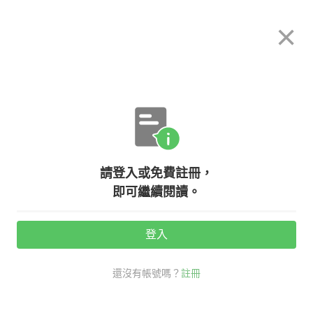
希平方
×
攻其不背
立即使用
App 開放下載中
購買課程
登入/註冊
英文專欄教學
請登入或免費註冊，
long 可以當名詞？！你知道其實這
即可繼續閱讀。
些字有不同詞性嗎？
登入
活動期間：
7/31 ~ 8/28
還沒有帳號嗎？
註冊
考試英文
看英文學新知
不同詞性