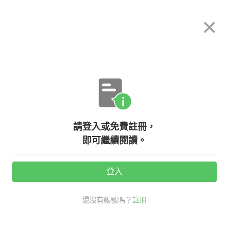
希平方
×
攻其不背
立即使用
App 開放下載中
購買課程
登入/註冊
英文專欄教學
請登入或免費註冊，
點餐英文怎麼說？學會用英文點餐，
即可繼續閱讀。
再也不用比手畫腳！
登入
活動期間：
7/31 ~ 8/28
還沒有帳號嗎？
註冊
老外其實這樣說
社交英文
點餐 英文