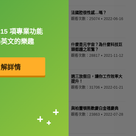
法國腔很性感…嗎？
觀看次數：25074
2022-06-16
15 項專業功能
學英文的樂趣
什麼是元宇宙？為什麼科技巨
頭都趨之若鶩？
觀看次數：28817
2021-11-12
了解詳情
週三放假日，讓你工作效率大
提升！
觀看次數：31706
2022-01-21
與柏靈頓熊歡慶白金禧慶典
觀看次數：23863
2022-07-28