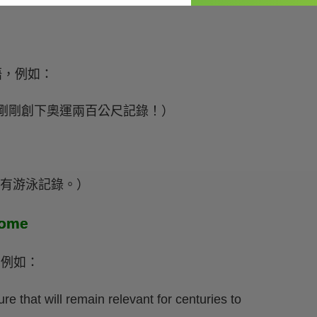
片語，例如：
0-meter!（我剛剛創下奧運兩百公尺記錄！）
他打破了所有游泳記錄。）
ome
，例如：
ure that will remain relevant for centuries to