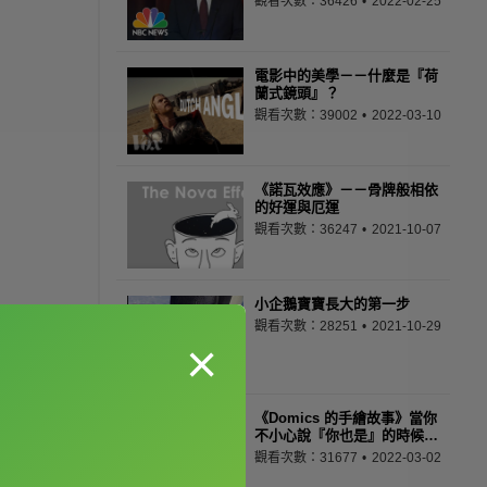
觀看次數：36426
2022-02-25
電影中的美學－－什麼是『荷
蘭式鏡頭』？
觀看次數：39002
2022-03-10
《諾瓦效應》－－骨牌般相依
的好運與厄運
觀看次數：36247
2021-10-07
小企鵝寶寶長大的第一步
觀看次數：28251
2021-10-29
×
《Domics 的手繪故事》當你
不小心說『你也是』的時候…
觀看次數：31677
2022-03-02