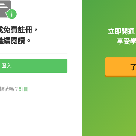
或免費註冊，
立即開通 
繼續閱讀。
享受
登入
帳號嗎？
註冊
，也可以用來表示寫詩。舉個例子：
剛譜好我的第一首交響樂。）
ose a piece of music。