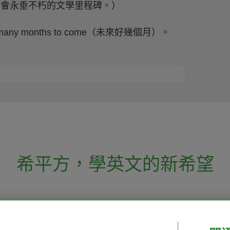
都會永垂不朽的文學里程碑。）
any months to come（未來好幾個月）。
希平方
，
學英文的新希望
電話：02-2727-1778
( 週一至週五 9:00-
 English 希平方學英文
假日除外 )
E-mail：service@hopenglish.com