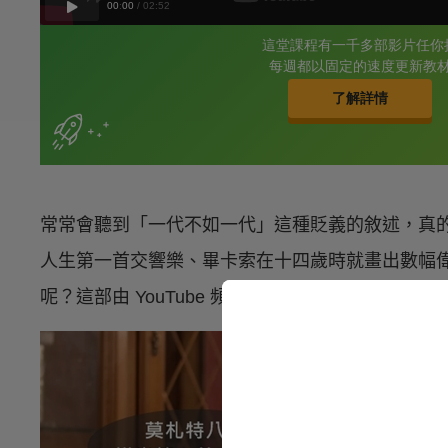
常常會聽到「一代不如一代」這種貶義的敘述，真
人生第一首交響樂、畢卡索在十四歲時就畫出數幅
呢？這部由 YouTube 頻道 CollegeHumor