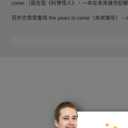
come.（我在寫《科學怪人》，一本在未來幾世紀
另外也常常會用 the years to come（未來幾年）、m
HOPE