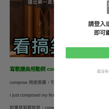
請登入
即可
寫歌譜曲用動詞 compose
還沒有
compose 用途很廣，可以用來表示寫歌、作曲
I just composed my first symphony.（我
如果是寫歌就是：compose a song，作曲則可以說：comp