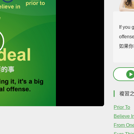
If you 
offense
如果你
複習
Prior To
Believe I
From One