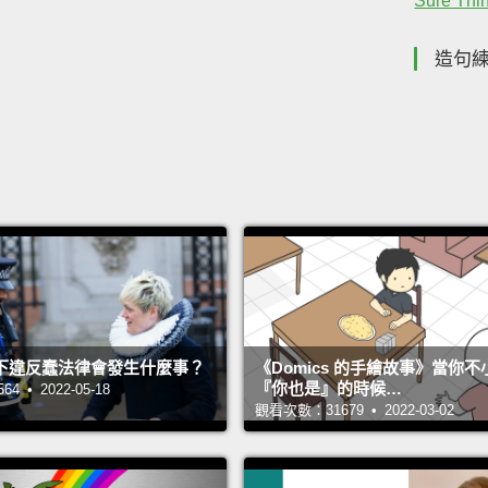
Sure Thi
造句
下違反蠢法律會發生什麼事？
《Domics 的手繪故事》當你
『你也是』的時候…
 • 2022-05-18
觀看次數：31679 • 2022-03-02