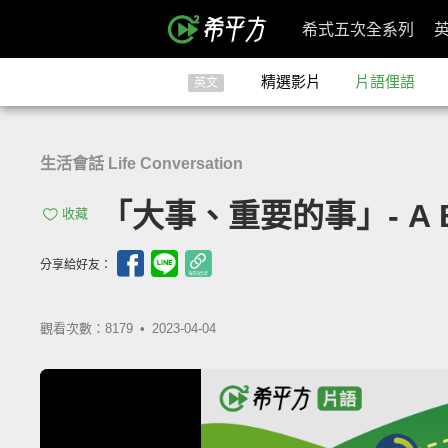
希式五次全系列
精選影片
片語俚語
英文
生活會話 Life Conversation
「大事、重要的事」- A Bi
收藏
分享給好友：
觀看次數：8179 •
2023-04-04