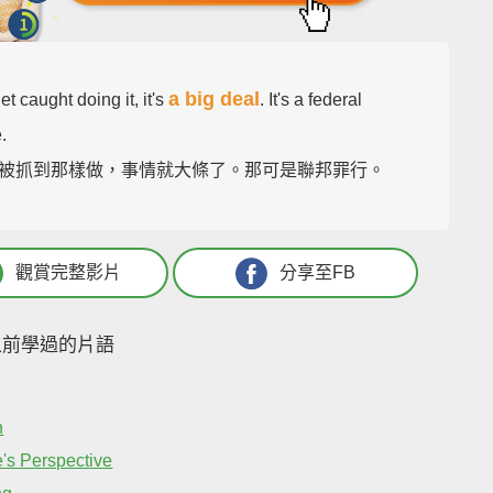
a big deal
get caught doing it, it's
. It's a federal
.
被抓到那樣做，事情就大條了。那可是聯邦罪行。
觀賞完整影片
分享至FB
之前學過的片語
n
's Perspective