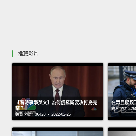
推薦影片
【看時事學英文】為何俄羅斯要攻打烏克
在眾目睽睽
蘭？
觀看次數：26564
觀看次數：36428 • 2022-02-25