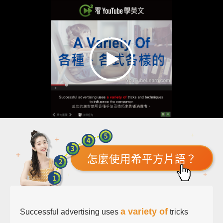
怎麼使用希平方片語？
a variety of
Successful advertising uses
tricks