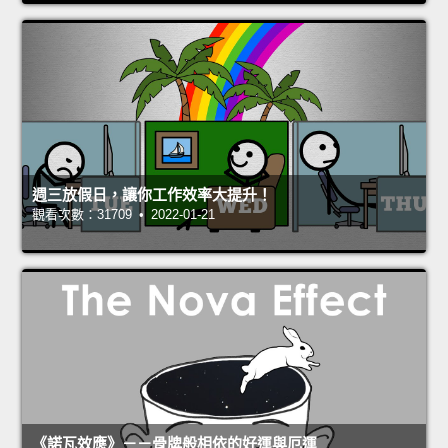
週三放假日，讓你工作效率大提升！
觀看次數：31709 • 2022-01-21
《諾瓦效應》－－骨牌般相依的好運與厄運