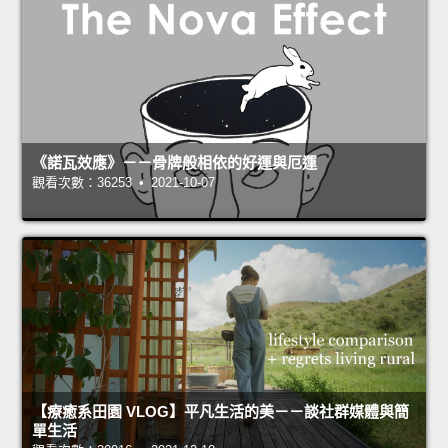
《諾瓦效應》－－骨牌般相依的好運與厄運
觀看次數：36253 • 2021-10-07
【療癒系田園 VLOG】平凡生活的美－－談社群媒體與簡
單生活