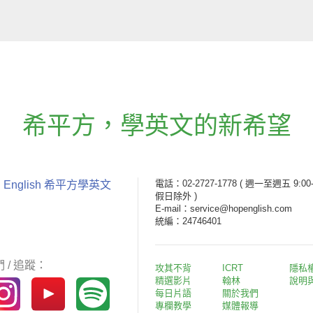
希平方
，
學英文的新希望
電話：02-2727-1778
( 週一至週五 9:00-
 English 希平方學英文
假日除外 )
E-mail：service@hopenglish.com
統編：24746401
 / 追蹤：
攻其不背
ICRT
隱私
精選影片
翰林
說明
每日片語
關於我們
專欄教學
媒體報導