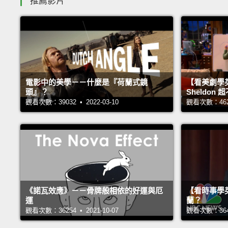
推薦影片
電影中的美學－－什麼是『荷蘭式鏡
【看美劇學
頭』？
Sheldo
觀看次數：39032 • 2022-03-10
觀看次數：46253
《諾瓦效應》－－骨牌般相依的好運與厄
【看時事學
運
蘭？
觀看次數：36254 • 2021-10-07
觀看次數：36435