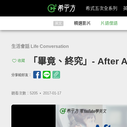
希式五次全系列
精選影片
片語俚語
英文
生活會話 Life Conversation
「畢竟、終究」- After Al
收藏
分享給好友：
觀看次數：5205 •
2017-01-17