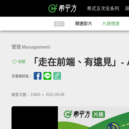
希式五次全系列
精選影片
片語俚語
英文
管理 Management
「走在前端、有遠見」- Ahea
收藏
分享給好友：
觀看次數：13683 •
2021-05-09