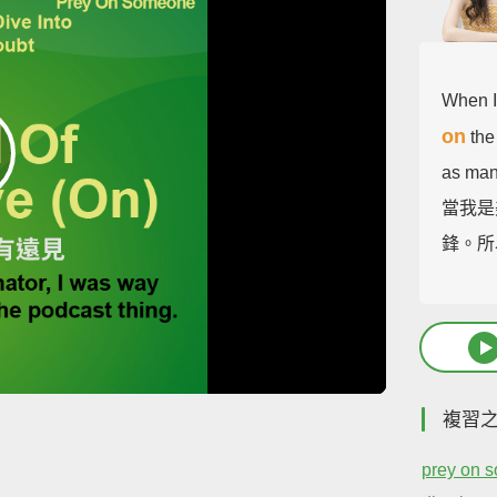
When I
on
the 
as many
當我是
鋒。所
複習
prey on 