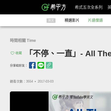
希式五次全系列
精選影片
片語俚語
英文
時間相關 Time
「不停、一直」- All The
收藏
分享給好友：
觀看次數：3554 •
2017-03-03