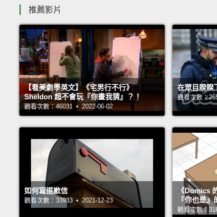
推薦影片
【看美劇學英文】《宅男行不行》
在眾目睽睽
Sheldon 超不會玩『你畫我猜』？！
觀看次數：26543
觀看次數：46031 • 2022-06-02
如何寫道歉信
《Domic
『你也是』
觀看次數：33933 • 2021-12-23
觀看次數：31660