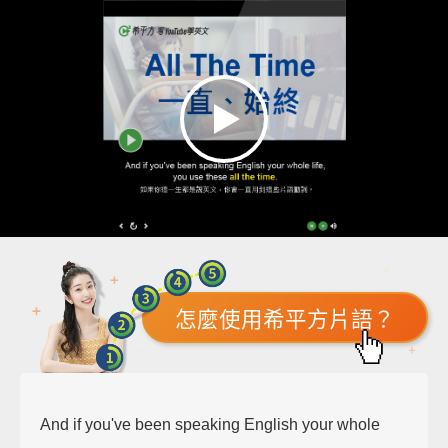
怎麼使用希平方片語？
And if you've been speaking English your whole