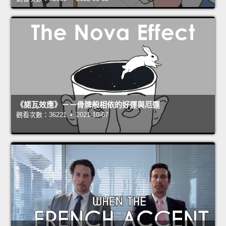
《諾瓦效應》－－骨牌般相依的好運與厄運
觀看次數：36221 • 2021-10-07