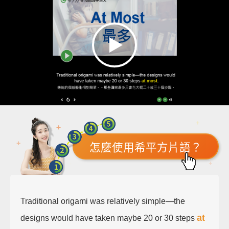
怎麼使用希平方片語？
Traditional origami was relatively simple—the
at
designs would have taken maybe 20 or 30 steps