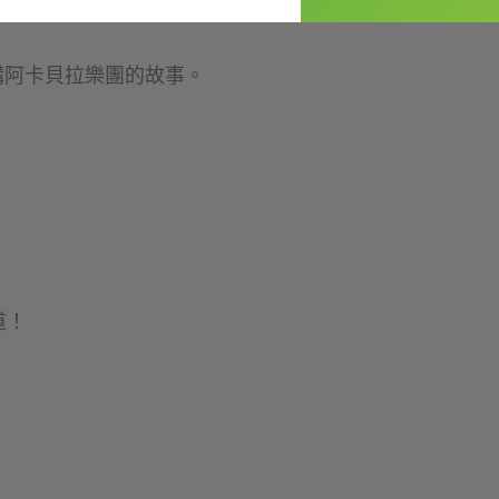
是在講阿卡貝拉樂團的故事。
道！