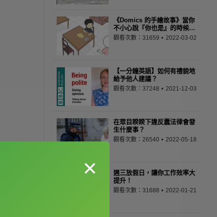
《Domics 的手繪故事》當你
不小心說『你也是』的時候…
觀看次數：31659
2022-03-02
【一分鐘英語】如何有禮貌地
給予他人建議？
觀看次數：37248
2021-12-03
在眾目睽睽下違反蠢法律會發
生什麼事？
觀看次數：26540
2022-05-18
×
週三放假日，讓你工作效率大
提升！
觀看次數：31688
2022-01-21