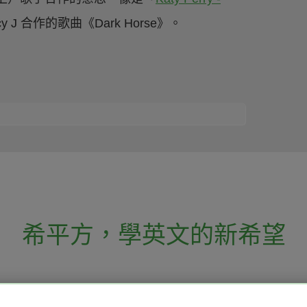
icy J 合作的歌曲《Dark Horse》。
！
希平方
，
學英文的新希望
電話：02-2727-1778
( 週一至週五 9:00-
 English 希平方學英文
假日除外 )