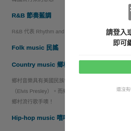
R&B
節奏藍調
請登入
R&B 代表 Rhythm and Blues。
即可
Folk music
民謠
Country music
鄉村音樂
鄉村音樂具有美國民族特色，融合傳統民謠與福音
還沒有
（Elvis Presley）。而鄉村音樂跟流行音樂結合就是鄉
鄉村流行歌手噢！
Hip-hop music
嘻哈音樂