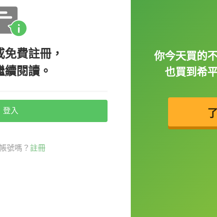
或免費註冊，
你今天買的
繼續閱讀。
也買到希
登入
音樂，鄉村音樂最著名的代表歌手就是貓王
帳號嗎？
註冊
村流行樂 Country pop music，泰勒絲就是