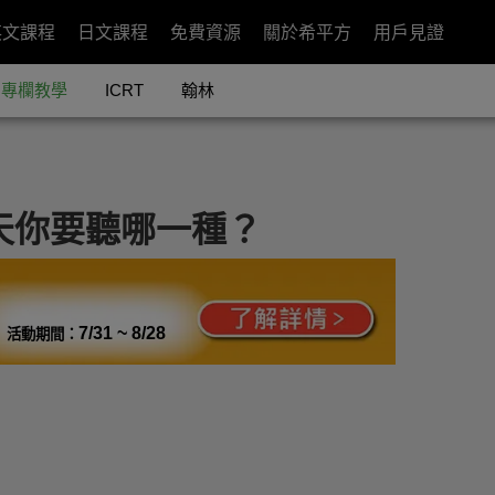
英文課程
日文課程
免費資源
關於希平方
用戶見證
專欄教學
ICRT
翰林
今天你要聽哪一種？
7/31 ~ 8/28
活動期間：