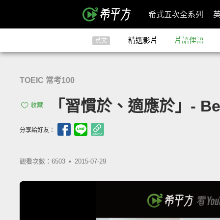
希式五次全系列
精選影片
片語俚語
英文
TOEIC 常考100
「習慣於、適應於」- Be U
收藏
分享給好友：
觀看次數：6503 •
2015-07-29