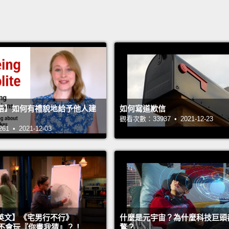
語】如何有禮貌地給予他人建
如何寫道歉信
觀看次數：33937 • 2021-12-23
 • 2021-12-03
英文】《宅男行不行》
什麼是元宇宙？為什麼科技巨頭
n 超不會玩『你畫我猜』？！
鶩？