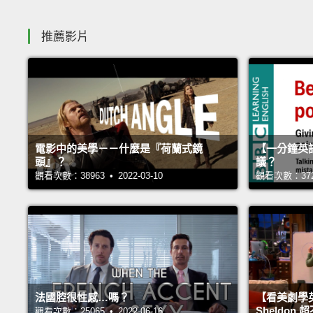
推薦影片
電影中的美學－－什麼是『荷蘭式鏡
【一分鐘英
頭』？
議？
觀看次數：38963 • 2022-03-10
觀看次數：37261
法國腔很性感…嗎？
【看美劇學
Sheldo
觀看次數：25065 • 2022-06-16