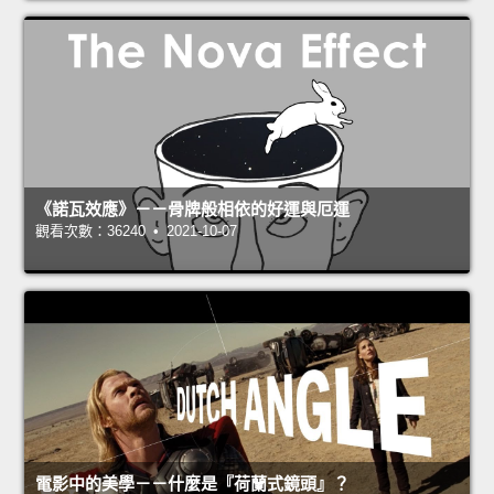
《諾瓦效應》－－骨牌般相依的好運與厄運
觀看次數：36240 • 2021-10-07
電影中的美學－－什麼是『荷蘭式鏡頭』？