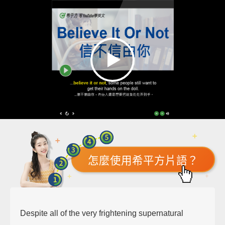
怎麼使用希平方片語？
Despite all of the very frightening supernatural