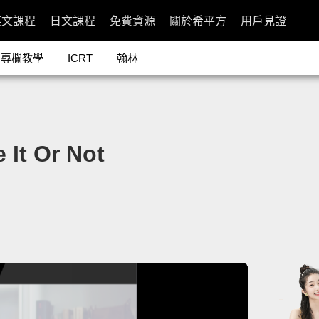
英文課程
日文課程
免費資源
關於希平方
用戶見證
專欄教學
ICRT
翰林
t Or Not