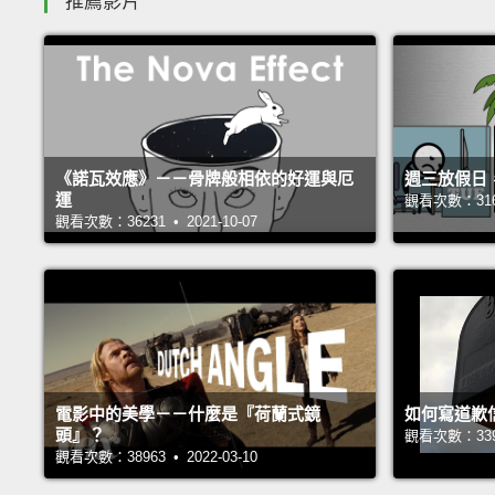
推薦影片
《諾瓦效應》－－骨牌般相依的好運與厄
週三放假日
運
觀看次數：31698
觀看次數：36231 • 2021-10-07
電影中的美學－－什麼是『荷蘭式鏡
如何寫道歉
頭』？
觀看次數：33936
觀看次數：38963 • 2022-03-10