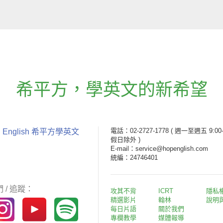
希平方
，
學英文的新希望
電話：02-2727-1778
( 週一至週五 9:00-
 English 希平方學英文
假日除外 )
E-mail：service@hopenglish.com
統編：24746401
 / 追蹤：
攻其不背
ICRT
隱私
精選影片
翰林
說明
每日片語
關於我們
專欄教學
媒體報導