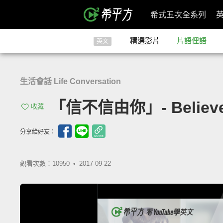
希式五次全系列
精選影片
片語俚語
英文
生活會話 Life Conversation
「信不信由你」- Believe I
收藏
分享給好友：
觀看次數：10950 •
2017-09-22