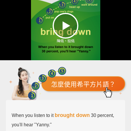
怎麼使用希平方片語？
brought down
When you listen to it
30 percent,
you'll hear "Yanny."