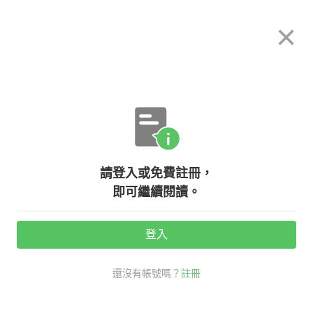
希平方
×
攻其不背
立即使用
App 開放下載中
購買課程
登入/註冊
英文專欄教學
請登入或免費註冊，
創業英文大補帖！六個步驟完成商業
即可繼續閱讀。
計畫書
登入
活動期間：
7/31 ~ 8/28
還沒有帳號嗎？
註冊
職場商用英文
高階經理人必備
英文會議懶人包