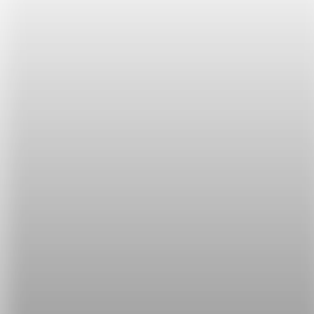
「打八折」，在英文的邏輯裡是「便宜百分之二
十」。
所以如果店員說：
It’s 20% off
. 就是「這件
打八折
」的意思。以此類
推，打七折就是 30% off、半價就是 50% off 喔！
學英文真的不用背，驚人成效看得見！
看一個暑假學好英文的故事
了解攻其不背特訓課程
聽聽攻其不
背的學生怎麼說
立刻免費體驗攻其不背