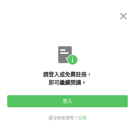
希平方
×
攻其不背
立即使用
App 開放下載中
購買課程
登入/註冊
英文專欄教學
請登入或免費註冊，
希平方 – 生活英文(八) – 購物篇
即可繼續閱讀。
登入
活動期間：
7/31 ~ 8/28
還沒有帳號嗎？
註冊
生活英文
口說英語充電站
購物 英文