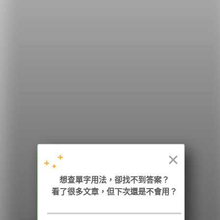
希平方
學英文的新希望
HOPE English 希平方學英文
×
加入我們 / 追蹤：
想查單字用法，卻找不到答案？
看了很多文章，但下次還是不會用？
電話：02-2727-1778
( 週一至週五 9:00-12:00、13:30-18:00，國定假日除外 )
E-mail：service@hopenglish.com