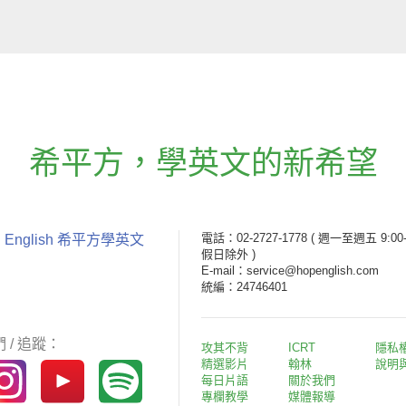
希平方
，
學英文的新希望
電話：02-2727-1778
( 週一至週五 9:00-
 English 希平方學英文
假日除外 )
E-mail：service@hopenglish.com
統編：24746401
 / 追蹤：
攻其不背
ICRT
隱私
精選影片
翰林
說明
每日片語
關於我們
專欄教學
媒體報導