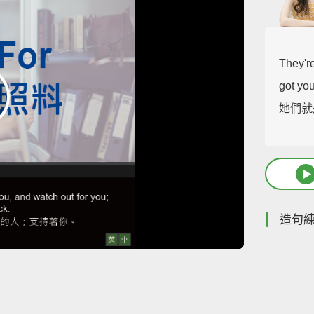
They're
got you
她們就
造句