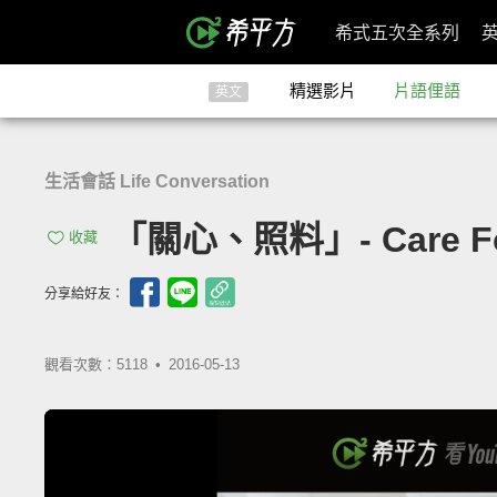
希式五次全系列
精選影片
片語俚語
英文
生活會話 Life Conversation
「關心、照料」- Care F
收藏
分享給好友：
觀看次數：5118 •
2016-05-13