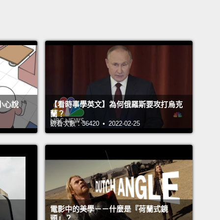
不小心說
【看時事學英文】為何俄羅斯要攻打烏克
蘭？
觀看次數：36420 • 2022-02-25
電影中的美學－－什麼是『荷蘭式鏡
頭』？