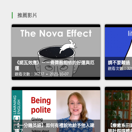
推薦影片
《諾瓦效應》－－骨牌般相依的好運與厄
請不要難過
運
觀看次數：32993
觀看次數：36237 • 2021-10-07
【一分鐘英語】如何有禮貌地給予他人建
【療癒系田園
議？
談社群媒體