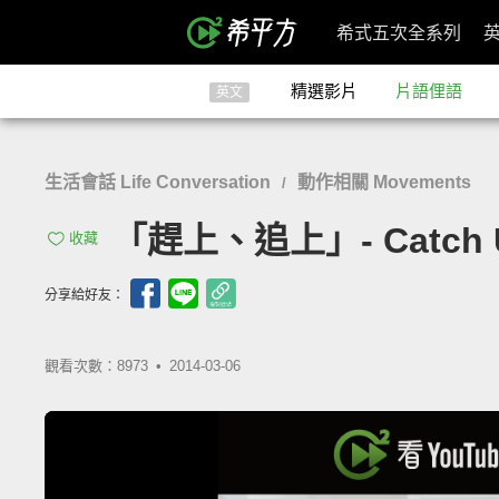
希式五次全系列
精選影片
片語俚語
英文
生活會話 Life Conversation
動作相關 Movements
/
「趕上、追上」- Catch U
收藏
分享給好友：
觀看次數：8973 •
2014-03-06