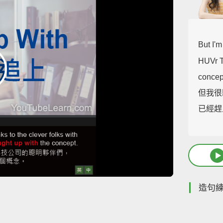
But I'm
HUVr T
concep
但我很
已經趕
造句