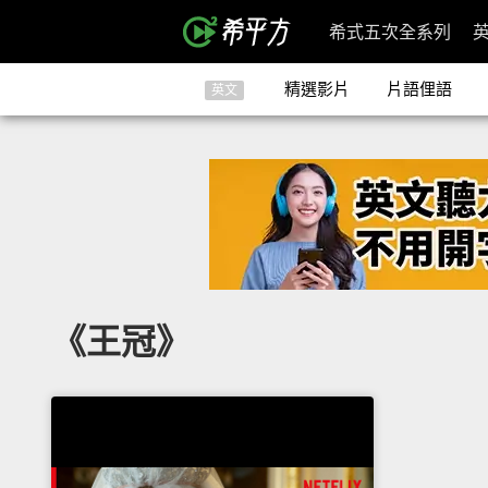
希式五次全系列
精選影片
片語俚語
英文
《王冠》