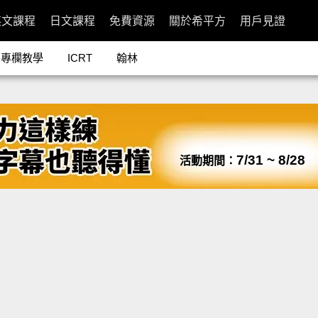
英文課程
日文課程
免費資源
關於希平方
用戶見證
專欄教學
ICRT
翰林
7/31 ~ 8/28
活動期間：