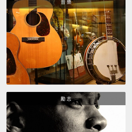
音 樂
勵 志