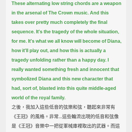
These alternating low string chords are a weapon
in the arsenal of The Crown music.
And this
takes over
pretty much completely the final
sequence.
It's the tragedy of the whole situation,
for me.
It's what we all know will become of Diana,
how it'll play out,
and how this is actually a
tragedy unfolding rather than a happy day.
I
really wanted something fresh and innocent that
symbolized Diana and this new character
that
had, sort of, blasted into this quite middle-aged
world of the royal family.
之後，我加入這些低音的弦樂和弦，聽起來非常有
《王冠》的風格。非常...這些輪流出現的低音和弦像
是《王冠》音樂中一把從軍械庫裡取出的武器。而這