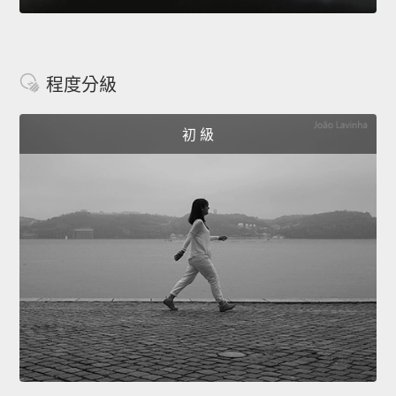
程度分級
初 級