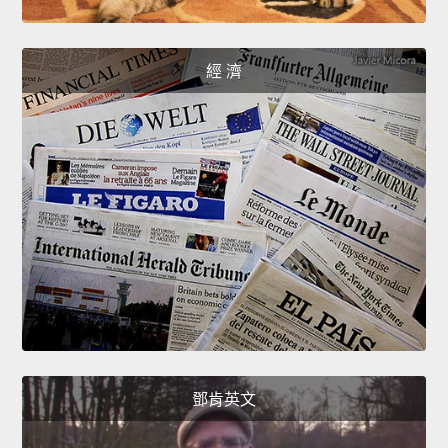
經 濟
鄧肯英文