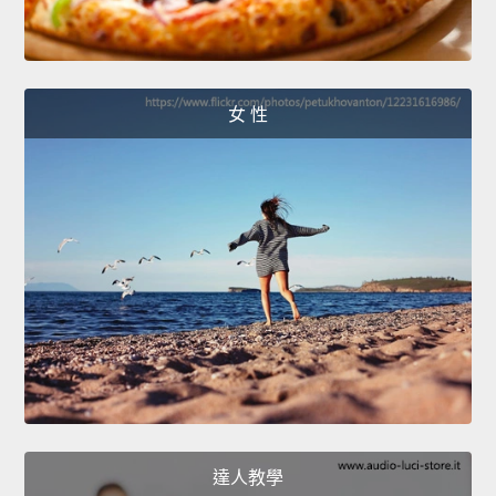
女 性
達人教學