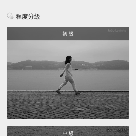
程度分級
初 級
中 級