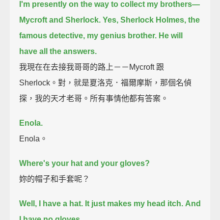
I'm presently on the way to collect my brothers—
Mycroft and Sherlock.
Yes, Sherlock Holmes,
the
famous detective, my genius brother.
He will
have all the answers.
我現在在去接我哥哥的路上－－Mycroft 跟
Sherlock。對，就是夏洛克．福爾摩斯，那個名偵
探，我的天才老哥。所有事情他都有答案。
Enola.
Enola。
Where's your hat and your gloves?
妳的帽子和手套呢？
Well, I have a hat.
It just makes my head itch.
And
I have no gloves.