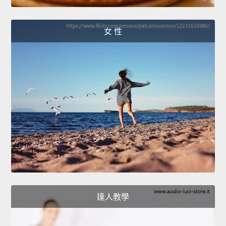
女 性
達人教學