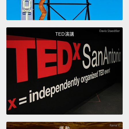
TED演講
運 動