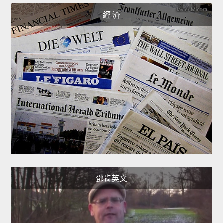
經 濟
鄧肯英文