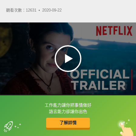
觀看次數：12631 •
2020-09-22
工作能力讓你把事情做好
框選或點兩下字幕可以直接查字典喔！
語言能力卻讓你出色
了解詳情
英
中
收錄佳句
功能升級