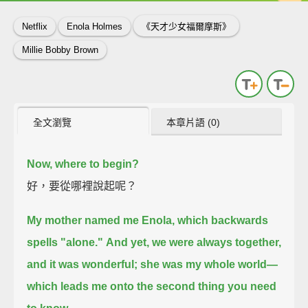
Netflix
Enola Holmes
《天才少女福爾摩斯》
Millie Bobby Brown
全文瀏覽
本章片語 (0)
Now, where to begin?
好，要從哪裡說起呢？
My mother named me Enola,
which backwards
spells "alone."
And yet, we were always together,
and it was wonderful;
she was my whole world—
which leads me onto the second thing you need