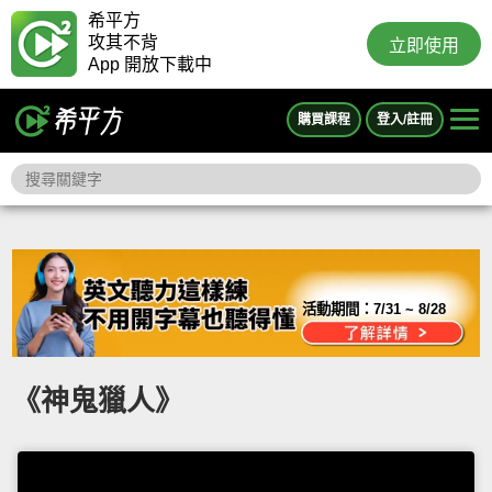
希平方
攻其不背
立即使用
App 開放下載中
購買課程
登入/註冊
活動期間：
7/31 ~ 8/28
《神鬼獵人》