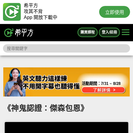
希平方
攻其不背
立即使用
App 開放下載中
購買課程
登入/註冊
活動期間：
7/31 ~ 8/28
《神鬼認證：傑森包恩》