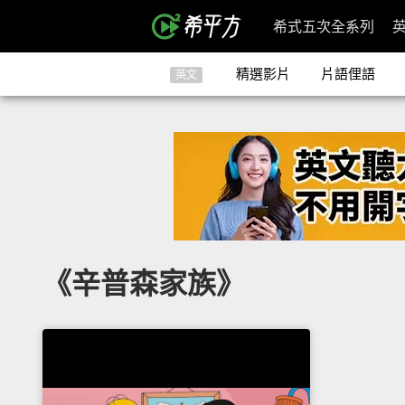
希式五次全系列
精選影片
片語俚語
英文
《辛普森家族》