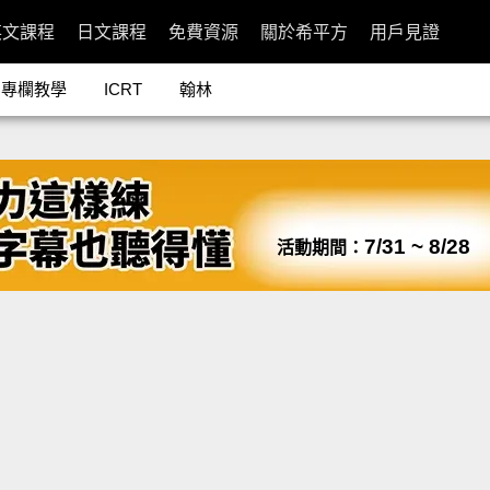
英文課程
日文課程
免費資源
關於希平方
用戶見證
專欄教學
ICRT
翰林
7/31 ~ 8/28
活動期間：