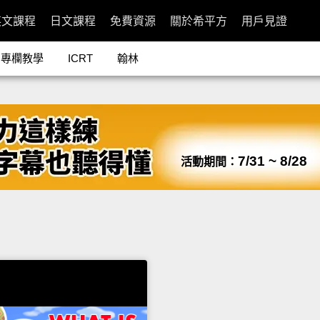
英文課程
日文課程
免費資源
關於希平方
用戶見證
專欄教學
ICRT
翰林
7/31 ~ 8/28
活動期間：