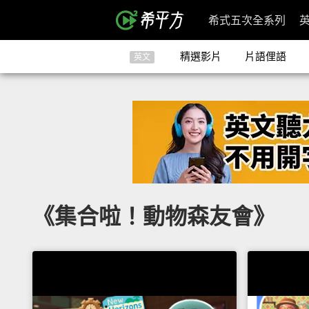
希式五次全系列
精選影片
片語俚語
英文
《集合啦！動物森友會》