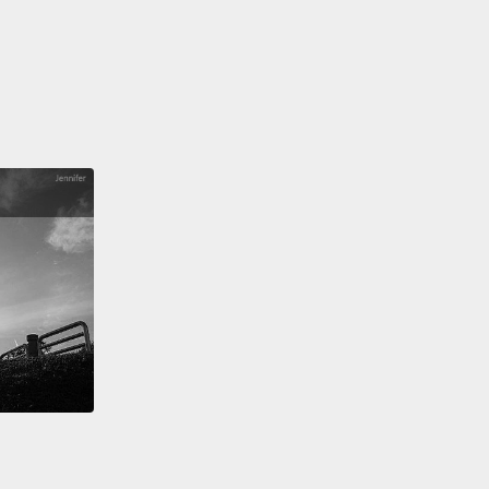
ies, you'll earn Nook Miles,
which can be used to
f your Deserted Island Getaway Package.
They can
e exchanged for in-game rewards.
There's a
ra of amenities available to help you shape your
as you see fit,
including resident services.
Here,
n craft items by following DIY recipes and using
terials you've gathered.
It's pretty amazing how
ersonal touches you can add to your island
and
l tools you can create with crafting.
And while DIY is
 you don't have to do everything alone.
需要一點指導的話，「Nook 集哩遊」可以幫助你。透
特定任務，你可以賺哩程，可以用來幫你付清無人島移
的債。哩程也可以用來換遊戲獎勵。可以運用很多便利
來把島改成你想要的樣子，像是居民服務中心。在這