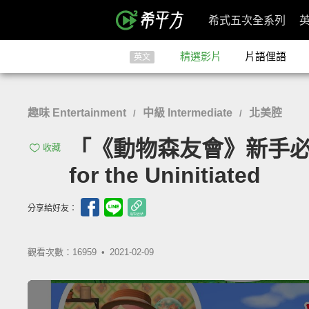
希式五次全系列
精選影片
片語俚語
英文
趣味 Entertainment
中級 Intermediate
北美腔
/
/
「《動物森友會》新手必看」- Wh
收藏
for the Uninitiated
分享給好友：
觀看次數：16959 •
2021-02-09