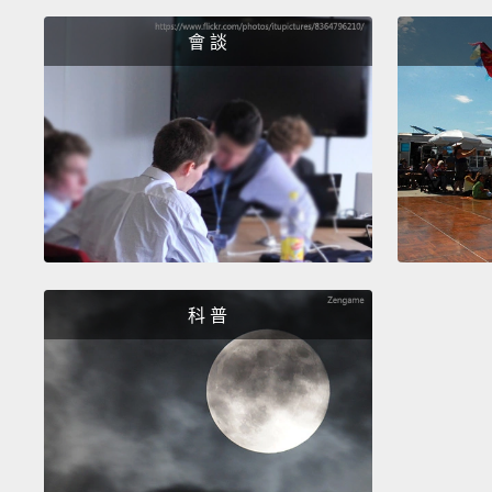
會 談
科 普