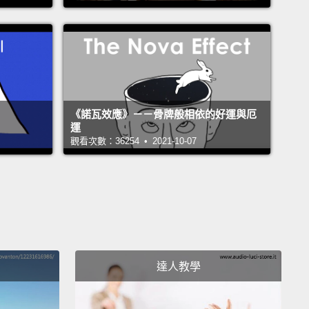
you're free to do what you'd like!
This includes
g your own goals or completing certain activities to
n-game rewards.
So, where to start?
用覺得不知所措，你可以按照自己的步調走，遊戲裡有
間－－真實世界的時間!每天都是新的一天－－都是現實
《諾瓦效應》－－骨牌般相依的好運與厄
時間，不管你在不在島上。你的周遭環境還會隨著季節
運
觀看次數：36254 • 2021-10-07
當然還有你可以參與的活動也會隨之變化。記得常常登
才不會錯過哦。簡單來說，就是你想做什麼都可以!包括
定目標或是完成特定任務來獲得遊戲中的獎勵。那麼，
裡開始呢？
and of Discovery
達人教學
島
ish to catch, bugs to sneak up on, and residents to