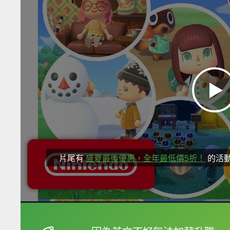
片尾有
盛夏最後優惠，全年最低價5折！
的活
框選或點兩下字幕可以