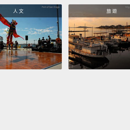
選物每
人 文
旅 遊
西。
In Ani
tools 
your d
What p
style?
在《動
堂島。
展現自
If you'
Progra