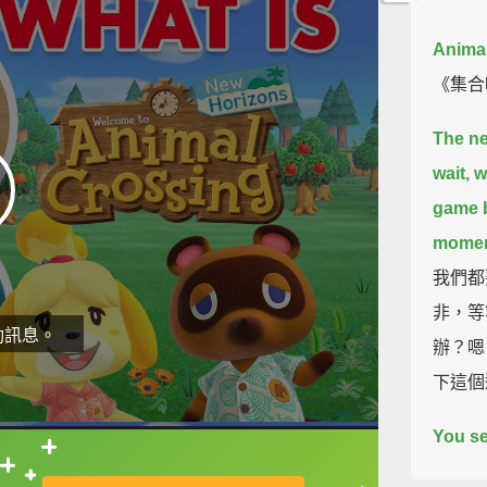
Animal
《集合
The ne
wait,
w
game 
moment
我們都
非，等
動訊息。
辦？嗯
下這個
You se
your ti
直接查字典喔！