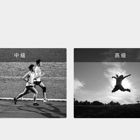
activit
pay of
also b
pletho
island 
you ca
中 級
高 級
the ma
many p
helpfu
great,
如果你
過完成
居計畫
的設施