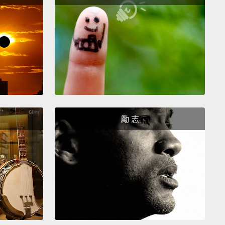
Sweet Home
家
 house is yours to do up in style.
With enough
ions, it can get pretty huge—
all the more space to
te.
Need to go shopping first?
Then head on over
 in-game store.
It's your one-stop shop for lots of
,
from home decor
to replacement tools,
to seeds
勵 志
plings you can plant wherever you want.
The
ion changes daily, so check back often for items
ed.
你的房子可以是你自己的風格。一直擴建的話，房子可以變
－－就會有更多空間可以裝飾。要先採購嗎？那就去遊
商店吧。一站就可以搞定各種東西，從室內裝飾到改島
還有種子跟樹苗，你可以種在任何你想種的地方。日常