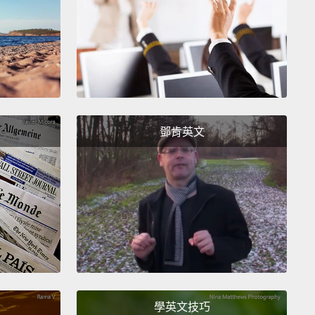
nd,
you'd be amazed how much there is to discover
ou explore your island.
Now, I wouldn't say you
 the sticks, but there sure are lots of them!
So,
t them
and anything else that may fall from the
There's also a lot to create and customize—
from
ng
to wallpaper and flooring,
to custom furniture
鄧肯英文
ore.
And speaking of interiors...
、偷襲蟲蟲還有跟島民當朋友，你在探索島嶼的時候，
很驚豔，島上居然有這麼多可以發現的東西。嗯，我不
住在樹枝堆裡啦，但真的有很多樹枝!那麼就去收集樹枝
他從樹上掉下來的東西吧。還有很多可以創造跟客製化
－－從衣服、壁紙、地板到各種客製化的傢俱等等。說
潢...
學英文技巧