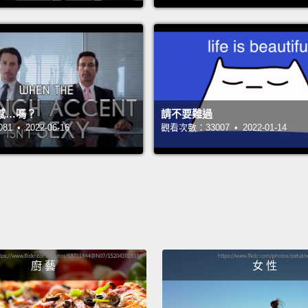
short, 
settin
earn i
但也不
很多時
感…嗎？
請不要難過
世界的
 • 2022-06-16
觀看次數：33007 • 2022-01-14
改變，
入看看
自己設
要從哪
An Isl
廚 藝
女 性
發現之
From f