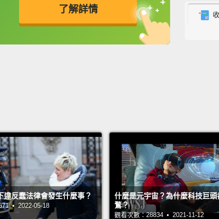
了解詳情
you'll
animal
英
中
免費功能
功能升級
你會發
活的門
All th
島上有
But do
your o
is!
Eve
occur,
Your s
下違反蠢法律會發生什麼事？
什麼是元宇宙？為什麼科技巨頭
not to 
鶩？
 • 2022-05-18
check 
觀看次數：28834 • 2021-11-12