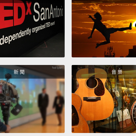
Home 
甜蜜的
...your
expans
decora
to the
things
新 聞
音 樂
and sa
select
you ne
...
得很大
戲裡的
工具，