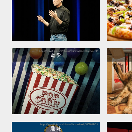
電 影
趣 味