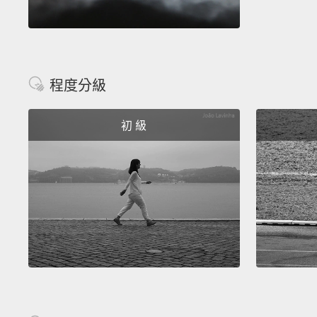
程度分級
初 級