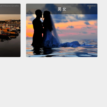
天都會不一樣，所以常常回來看看，來找你需要的東
男 女
mal Crossing: New Horizons,
you have both the
and the freedom to create the island paradise of
reams.
How will you landscape your new home?
atterns will you design that highlight your personal
Where will you place buildings?
物森友會》，你可以自由地用工具來打造你夢想中的天
你會怎麼美化你的新家呢？你會設計出什麼樣的圖樣來
己的個人風格呢？你又會在哪裡蓋建築物？
re looking for a bit of guidance,
the Nook Mileage
m is just the thing.
By participating in certain