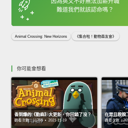
因為英文不好無法加薪升職
難道我們就該認命嗎？
收錄佳句
Animal Crossing: New Horizons
《集合啦！動物森友會》
你可能會想看
香到爆的《動森》大更新，你回鍋了沒？
在眾目睽睽
觀看次數：11756 • 2021-11-19
觀看次數：26571