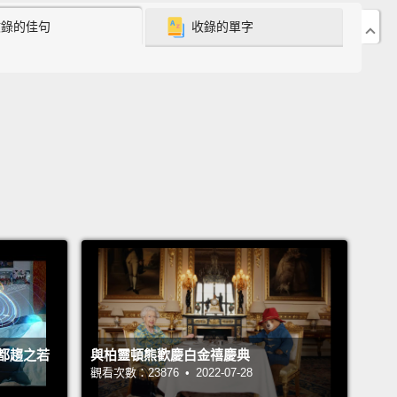
 interact with a whole community of residents—
收錄的佳句
收錄的單字
 residents!
現，《集合啦!動物森友會》將是你通往悠閒、無壓力生
票，在其中你可以跟整個社群的島民互動－－動物島民!
e Time in the World
很多時間
n't feel overwhelmed;
you'll make your own way at
wn pace,
and there's plenty of time—
real time, that
ry day is a new day—
24 real-world hours that
 whether you're at the island or away for a while.
urroundings will even change with the seasons,
都趨之若
與柏靈頓熊歡慶白金禧慶典
mention the activities available to you.
It's good to
觀看次數：23876 • 2022-07-28
in frequently so you don't miss out on anything.
In