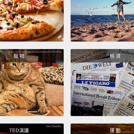
befrie
when y
live in
collec
trees.
clothi
寵 物
經 濟
and m
從抓魚
會覺得
會說你
還有其
的東西
到室內裝
TED演講
運 動