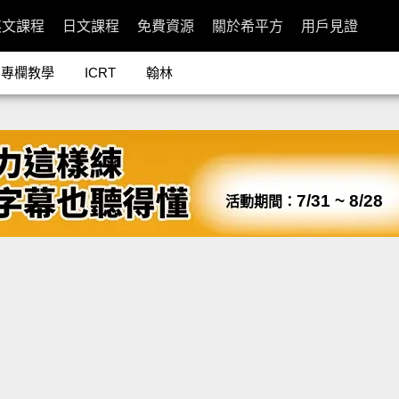
英文課程
日文課程
免費資源
關於希平方
用戶見證
專欄教學
ICRT
翰林
7/31 ~ 8/28
活動期間：