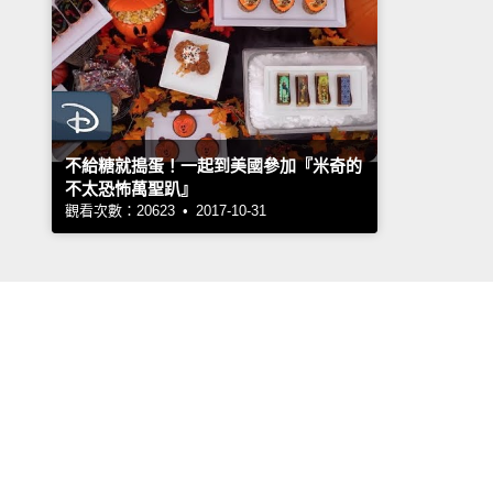
不給糖就搗蛋！一起到美國參加『米奇的
不太恐怖萬聖趴』
觀看次數：20623 • 2017-10-31