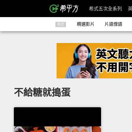
希式五次全系列
精選影片
片語俚語
英文
不給糖就搗蛋