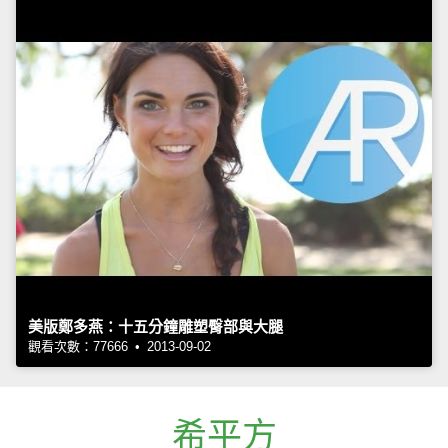
美版鄭多燕：十五分鐘雕塑臀部與大腿
觀看次數：77666 • 2013-09-02
希平方