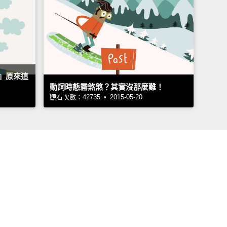
』原來這
動詞時態霧煞煞？其實沒那麼難！
觀看次數：42735 • 2015-05-20