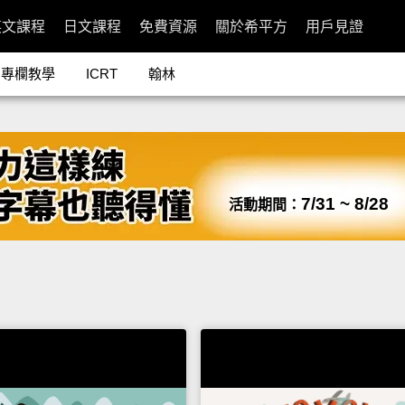
英文課程
日文課程
免費資源
關於希平方
用戶見證
專欄教學
ICRT
翰林
7/31 ~ 8/28
活動期間：