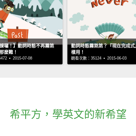
課囉！】動詞時態不再霧煞
動詞時態霧煞煞？『現在完成式
那麼難！
樣用！
2 • 2015-07-08
觀看次數：35124 • 2015-06-03
希平方
，
學英文的新希望