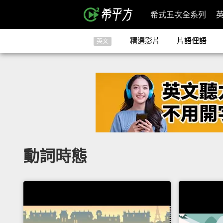
希式五次全系列
精選影片
片語俚語
英文
動詞時態