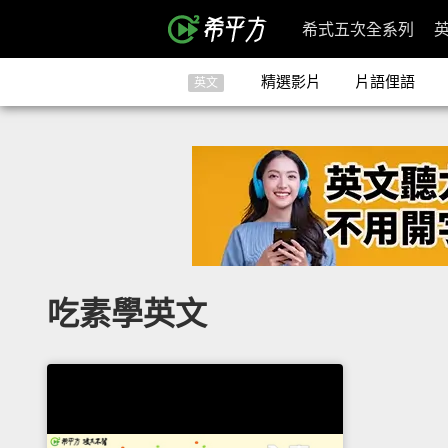
希式五次全系列
精選影片
片語俚語
英文
吃素學英文