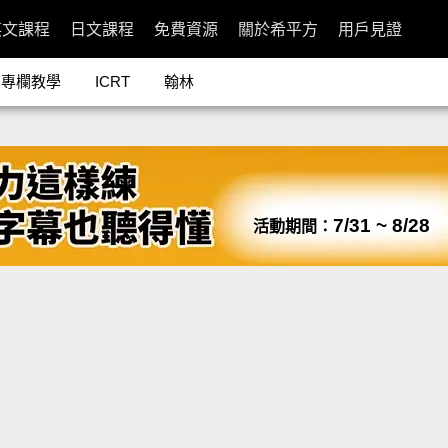
英文課程
日文課程
免費資源
關於希平方
用戶見證
專欄教學
ICRT
翰林
7/31 ~ 8/28
活動期間：