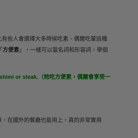
此有些人會選擇大多時候吃素、偶爾吃葷這種
「
方便素
」，一樣可以當名詞和形容詞，舉個
ional sashimi or steak.（她吃方便素，偶爾會享受一
章，在國外的餐廳也能用上，真的非常實用