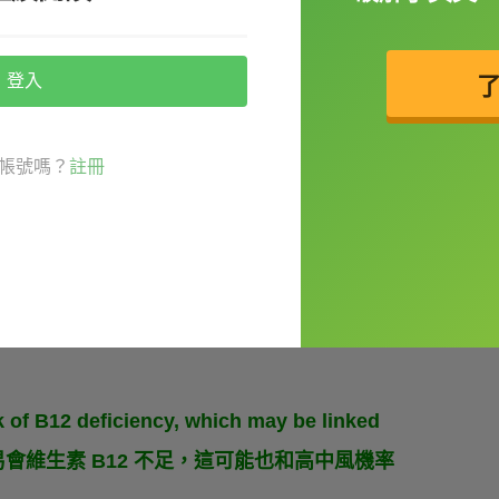
詞和形容詞。
登入
帳號嗎？
註冊
全不碰魚、肉、蛋、奶外，也不使用任何的動
素」，可以當名詞指「
吃全素的人
」，也可以
y because of peer pressure.（許多年輕人吃全
k of B12 deficiency, which may be linked
全素者很容易會維生素 B12 不足，這可能也和高中風機率