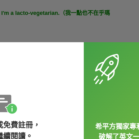
t all. I'm a lacto-vegetarian.（我一點也不在乎瑪
etarian 組成，意思是「
蛋素者
」，也可以
，但是會食用蛋類的素食者，舉個例子：
prepared some egg dishes for you. Bon
一些雞蛋料理給你。好好享用吧！）
或免費註冊，
希平方獨家專
to vegetarian
喔，也就是指雖然不吃魚、
繼續閱讀。
破解了英文