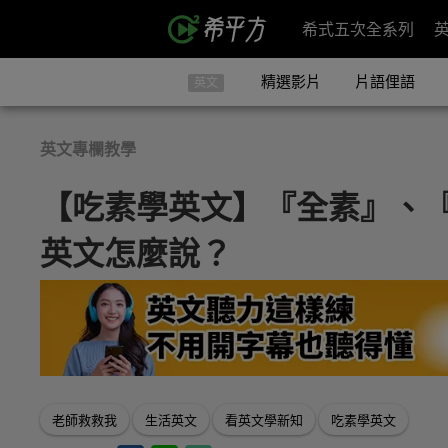
希式五次全系列
精選影片
片語俚語
英文
英文專欄教學
【吃素學英文】『全素』、
英文怎麼說？
老師救救我
生活英文
看英文學新知
吃素學英文