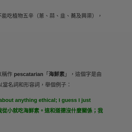
不能吃植物五辛（蔥、蒜、韭、蕎及興渠），
以稱作
pescatarian
「
海鮮素
」，這個字是由
，一樣可以當名詞和形容詞，舉個例子：
about anything ethical; I guess I just
first place.（我從小就吃海鮮素。這和道德沒什麼關係；我