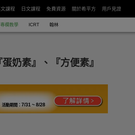
英文課程
日文課程
免費資源
關於希平方
用戶見證
專欄教學
ICRT
翰林
『蛋奶素』、『方便素』
7/31 ~ 8/28
活動期間：