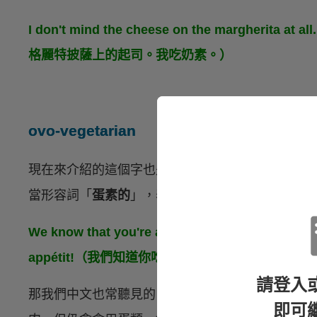
I don't mind the cheese on the margherita a
格麗特披薩上的起司。我吃奶素。）
ovo-vegetarian
現在來介紹的這個字也是由拉丁字 ovo「蛋的」和 veg
當形容詞「
蛋素的
」，表示不食用肉、魚、奶製品
We know that you're an ovo-vegetarian, so we 
appétit!（我們知道你吃蛋素，所以我們準備了
請登入
那我們中文也常聽見的「
蛋奶素
」英文就是
ovo-lac
即可