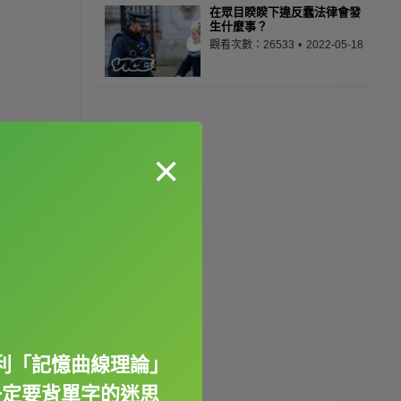
在眾目睽睽下違反蠢法律會發
生什麼事？
觀看次數：26533
2022-05-18
×
利「記憶曲線理論」
一定要背單字的迷思